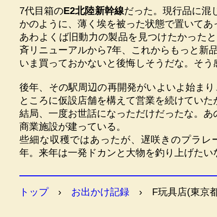
7代目箱の
E2北陸新幹線
だった。現行品に混
かのように、薄く埃を被った状態で置いてあ
あわよくば旧動力の製品を見つけたかったと
斉リニューアルから7年、これからもっと新
いま買っておかないと後悔しそうだな。そう
後年、その駅周辺の再開発がいよいよ始まり
ところに仮設店舗を構えて営業を続けていた
結局、一度お世話になっただけだったな。あ
商業施設が建っている。
些細な収穫ではあったが、遅咲きのプラレー
年。来年は一発ドカンと大物を釣り上げたい
トップ
›
お出かけ記録
›
F玩具店(東京都