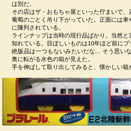
は別だ。
その店はザ・おもちゃ屋といった佇まいで、
葡萄のごとく吊り下がっていた。正面には車
に陳列されている。
ラインナップは当時の現行品ばかり。当然と
知れている。目ぼしいものは10年ほど前に
絶版品は一つもないみたいだな... そう思
奥に転がる水色の箱が見えた。
手を伸ばして取り出してみると、懐かしい箱