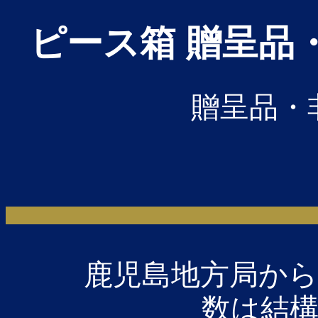
ピース箱 贈呈品
贈呈品・
鹿児島地方局か
数は結