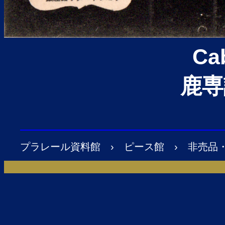
Ca
鹿専
プラレール資料館
›
ピース館
›
非売品