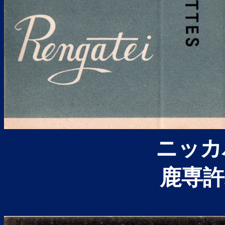
ニッカ
鹿専許