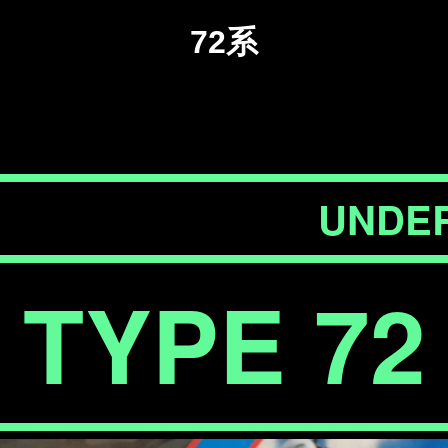
72系
UNDE
TYPE 72