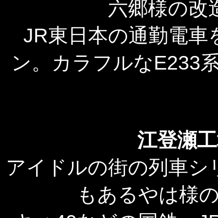
六郷様の改
JR東日本の通勤電
ン。カラフルなE23
江登瀬工
アイドルの街の列車シ
もあるやは様