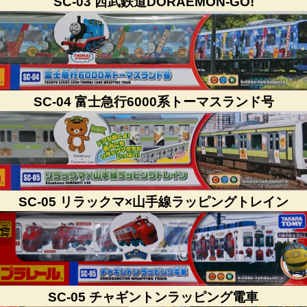
SC-03 西武鉄道DORAEMON-GO!
SC-04 富士急行6000系トーマスランド号
SC-05 リラックマ×山手線ラッピングトレイン
SC-05 チャギントンラッピング電車