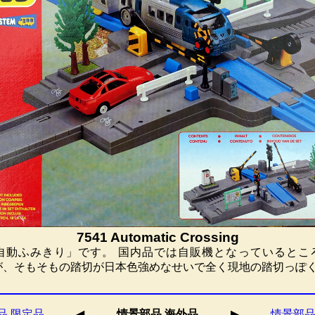
7541 Automatic Crossing
D-11 自動ふみきり」です。 国内品では自販機となっているとこ
すが、そもそもの踏切が日本色強めなせいで全く現地の踏切っぽ
品 限定品
◀︎
情景部品 海外品
▶︎
情景部品