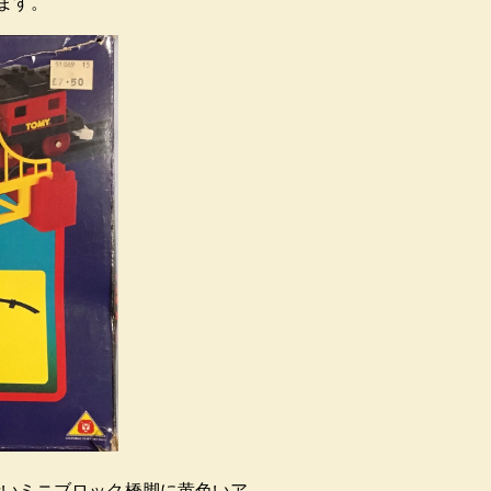
ります。
赤いミニブロック橋脚に黄色いア