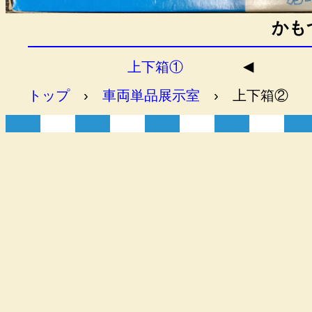
かも
◀︎
上下箱①
トップ
›
車両単品展示室
›
上下箱②