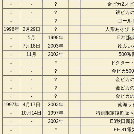
〃
-
？
金ピカ2ス
〃
-
？
銀ピカ
〃
-
？
ゴール
1996年
2月29日
？
人形あそび 
〃
5月
1998年
E2北
〃
7月18日
2003年
ゆふい
〃
11月
2002年
500
〃
-
〃
ドクター
〃
-
？
金ピカ50
〃
-
？
金ピカ
〃
-
？
金ピカ
〃
-
？
金ピカ
1997年
4月17日
2003年
南海ラ
〃
10月14日
1997年
特別限定復刻版 
〃
-
2002年
E3秋田新
〃
-
〃
EF-81