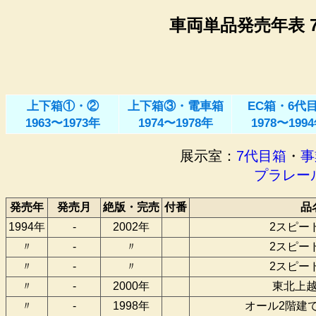
車両単品発売年表 7代
上下箱①・②
上下箱③・電車箱
EC箱・6代
1963〜1973年
1974〜1978年
1978〜199
展示室：
7代目箱
・
事
プラレー
発売年
発売月
絶版・完売
付番
品
1994年
-
2002年
2スピー
〃
-
〃
2スピー
〃
-
〃
2スピー
〃
-
2000年
東北上
〃
-
1998年
オール2階建て