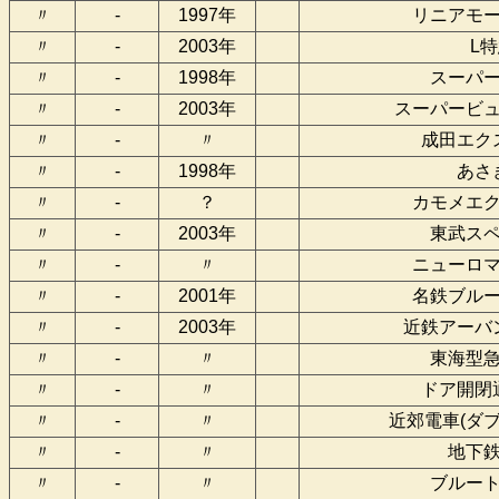
〃
-
1997年
リニアモ
〃
-
2003年
L
〃
-
1998年
スーパ
〃
-
2003年
スーパービ
〃
-
〃
成田エク
〃
-
1998年
あさ
〃
-
？
カモメエ
〃
-
2003年
東武ス
〃
-
〃
ニューロ
〃
-
2001年
名鉄ブル
〃
-
2003年
近鉄アーバ
〃
-
〃
東海型
〃
-
〃
ドア開閉
〃
-
〃
近郊電車(ダ
〃
-
〃
地下
〃
-
〃
ブルー