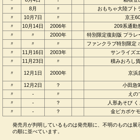
〃
8月
〃
おもちゃ大陸プト
〃
10月7日
〃
京王60
〃
10月14日
2006年
209系通
〃
〃
2000年
特別限定復刻版 プラレ
〃
〃
〃
ファンクラブ特別限定 
〃
11月16日
2003年
サンライズ
〃
11月23日
〃
積みおろし
〃
12月1日
2000年
京浜
〃
12月2日
？
小田急9
〃
-
〃
えの
〃
-
？
人形あそび 
〃
-
？
金ピカポケ
発売月が判明しているものは発売順に、不明のものは展示
の順に並べています。