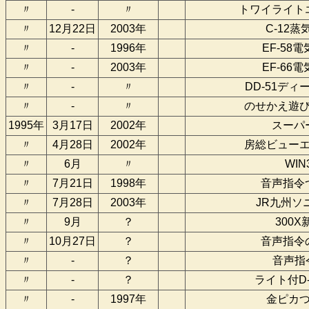
〃
-
〃
トワイライト
〃
12月22日
2003年
C-12
〃
-
1996年
EF-58
〃
-
2003年
EF-66
〃
-
〃
DD-51デ
〃
-
〃
のせかえ遊
1995年
3月17日
2002年
スーパ
〃
4月28日
2002年
房総ビュー
〃
6月
〃
WIN
〃
7月21日
1998年
音声指令
〃
7月28日
2003年
JR九州ソ
〃
9月
？
300
〃
10月27日
？
音声指令
〃
-
？
音声指
〃
-
？
ライト付D
〃
-
1997年
金ピカ