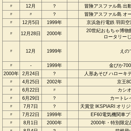
〃
12月
？
冒険アスファル島 出
〃
〃
？
冒険アスファル島 オ
〃
12月5日
1999年
京浜急行電鉄 羽田
20世紀おもちゃ博物
〃
12月28日
2000年
ロータリー
〃
12月
1999年
えの
〃
-
1999年
金ぴか70
2000年
2月24日
？
人形あそび ハローキ
〃
4月25日
2002年
京王80
〃
6月22日
〃
カシ
〃
6月29日
？
カートレイ
〃
7月7日
？
天賞堂 IKSPIARI 
〃
7月22日
1999年
EF60電気機関車
〃
8月1日
2000年
2000年・特別限定品 
〃
8月4日
？
箱根登