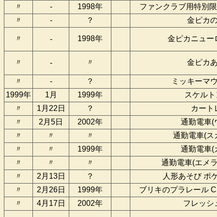
〃
-
1998年
ファンクラブ用特別限
〃
-
？
金ピカ
〃
1998年
金ピカニュー
-
〃
〃
金ピカ
-
〃
-
？
ミッキーマ
1999年
1月
1999年
スケルト
〃
1月22日
？
カート
〃
2月5日
2002年
通勤電車(
〃
〃
〃
通勤電車(ス
〃
〃
1999年
通勤電車(
〃
〃
〃
通勤電車(エメ
〃
2月13日
？
人形あそび ポ
〃
2月26日
1999年
ブリキのプラレール C5
〃
4月17日
2002年
フレッシ