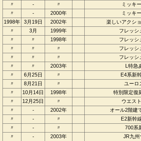
〃
-
〃
ミッキ
〃
-
2000年
ミッキ
1998年
3月19日
2002年
楽しいアクシ
〃
3月
1999年
フレッシ
〃
〃
1998年
フレッシ
〃
〃
〃
フレッシ
〃
〃
〃
フレッシ
〃
〃
2003年
L特急
〃
6月25日
〃
E4系新幹
〃
8月21日
〃
ユーロ
〃
10月14日
1998年
特別限定復
〃
12月25日
〃
ウエス
〃
-
2002年
オール2階建て
〃
-
〃
E2新幹
〃
-
〃
700
〃
-
2003年
JR九