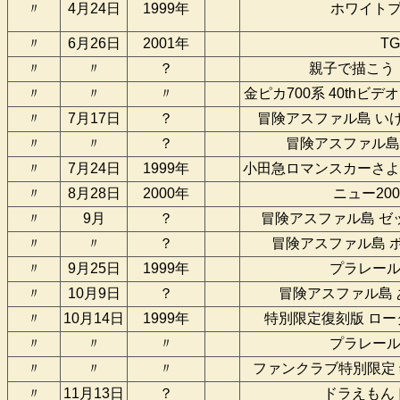
〃
4月24日
1999年
ホワイト
〃
6月26日
2001年
TG
〃
〃
？
親子で描こう
〃
〃
〃
金ピカ700系 40thビ
〃
7月17日
？
冒険アスファル島 い
〃
〃
？
冒険アスファル島
〃
7月24日
1999年
小田急ロマンスカーさよ
〃
8月28日
2000年
ニュー20
〃
9月
？
冒険アスファル島 ゼ
〃
〃
？
冒険アスファル島 
〃
9月25日
1999年
プラレール
〃
10月9日
？
冒険アスファル島
〃
10月14日
1999年
特別限定復刻版 ロ
〃
〃
〃
プラレール
〃
〃
〃
ファンクラブ特別限定 
〃
11月13日
？
ドラえもん