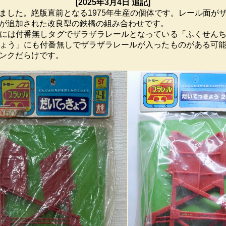
[2025年3月4日 追記]
ました。絶版直前となる1975年生産の個体です。レール面が
が追加された改良型の鉄橋の組み合わせです。
には付番無しタグでザラザラレールとなっている「ふくせん
ょう」にも付番無しでザラザラレールが入ったものがある可能性が
ンクだらけです。